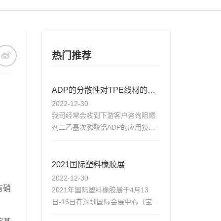
热门推荐
ADP的分散性对TPE线材的影
2022-12-30
响及痛点剖析—直播
我司经常会收到下游客户咨询阻燃
剂二乙基次膦酸铝ADP的应用技术
难题。其中，在弹性体行业，关于
ADP的分散性常见的问题及痛点
有：
2021国际塑料橡胶展
：
2022-12-30
有硝
2021年国际塑料橡胶展于4月13
日-16日在深圳国际会展中心（宝安
新馆）举行，欧普瑞欢迎新老客户