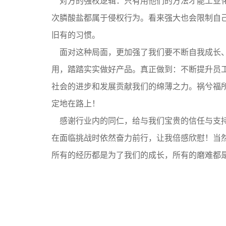
对方的强权逻辑：只有用他
们
的方法才能工业
次膦酸盐都属于侵权行为。看来强大也会限制自
旧
有的习惯。
面对这种局面，更加强了我们要不断自我成长
用，踏踏实实做好
产品
。真正做到：不断提升员
社会的进步和发展贡献我们的绵薄之力。祸兮福
定地在路上！
感谢行业内的同仁，给与我们宝贵的信任与支
在面临挑战时依然奋力前行，让我倍感欣慰！当
所有的经历都是为了我们的成长，所有的磨难都