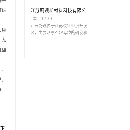
烷基
的到来！展位号15L53。
打破
江苏蔚观新材料科技有限公司
2022-12-30
获得高新技术企业认证
江苏蔚观位于江苏仪征经济开发
和应
区，主要从事ADP母粒的研发和生
产，解决客户在生产过程中的粉尘
，为
大，粉体易架桥及产量低的问题，
直坚
为客户提供综合无卤阻燃解决方
案。
中、
首
，
楼！