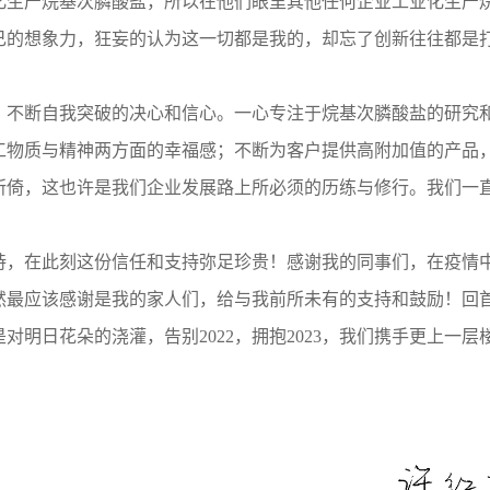
化生产烷基次膦酸盐，所以在他们眼里其他任何
企业
工业化生产
己的想象力，狂妄的认为这一切都是
我的
，
却忘了
创新往往
都
是
、不断自我突破的决心和信心。
一心
专注于烷基次膦酸盐的研究
工物质与精神两方面的幸福
感
；不断为客户提供高附加值的产品
所倚，这也许是我们企业发展路上所必须的
历练
与修行。我们一
持，在此刻这份信任和支持弥足珍
贵
！感谢我的同事们，在疫情
然最应该感谢是我的家人们，给与我前所未有的支持和鼓励！
回
是对明
日
花朵的浇灌，告别
2022，拥抱2023，我们携手更上一层